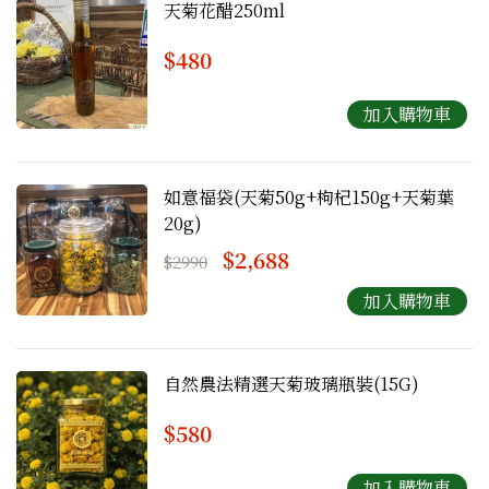
天菊花醋250ml
$480
如意福袋(天菊50g+枸杞150g+天菊葉
20g)
$2,688
$2990
自然農法精選天菊玻璃瓶裝(15G)
$580