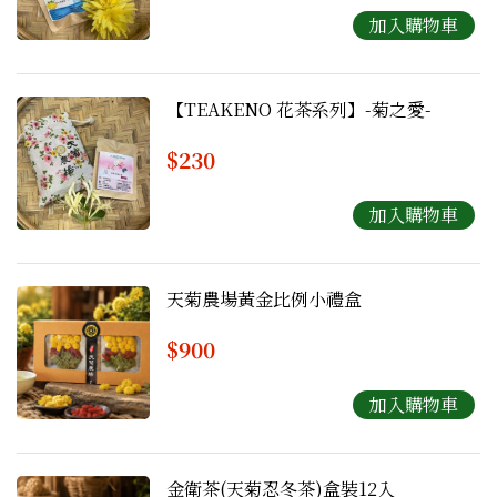
【TEAKENO 花茶系列】-菊之愛-
$230
天菊農場黃金比例小禮盒
$900
金衛茶(天菊忍冬茶)盒裝12入