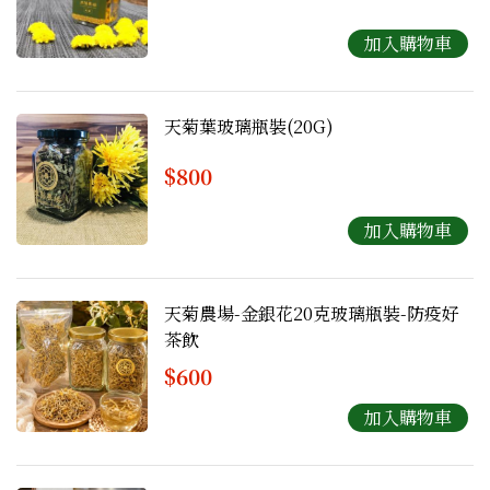
天菊葉玻璃瓶裝(20G)
$800
天菊農場-金銀花20克玻璃瓶裝-防疫好
茶飲
$600