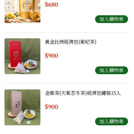
$680
黃金比例經濟包(菊杞茶)
$900
金衛茶(天菊忍冬茶)經濟包罐裝15入
$900