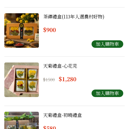
茶禪禮盒(113年入選農村好物)
$900
天菊禮盒-心花芫
$1,280
$1500
天菊禮盒-初曉禮盒
$580