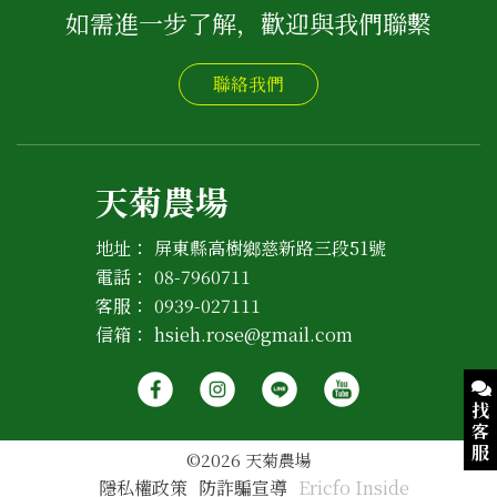
如需進一步了解，歡迎與我們聯繫
聯絡我們
天菊農場
地址：
屏東縣高樹鄉慈新路三段51號
電話：
08-7960711
客服：
0939-027111
信箱：
hsieh.rose@gmail.com
找
客
服
©2026 天菊農場
隱私權政策
防詐騙宣導
Ericfo Inside